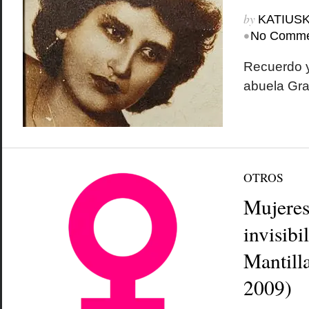
by
KATIUSK
•
No Comme
Recuerdo y
abuela Gra
OTROS
Mujeres
invisibi
Mantill
2009)