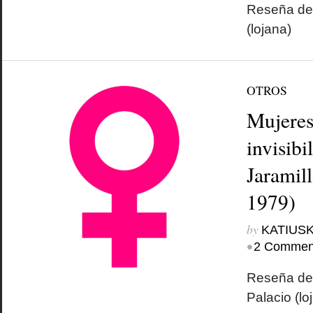
Reseña de 
(lojana)
OTROS
Mujeres
invisibi
Jaramil
1979)
by
KATIUSK
•
2 Commen
Reseña de 
Palacio (lo