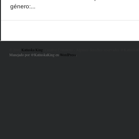
género:...
© 2010
Katiuska King
. Creative Commons - Algunos derechos reservados @KatiuskaK
Manejado por @KatiuskaKing en
WordPress
.