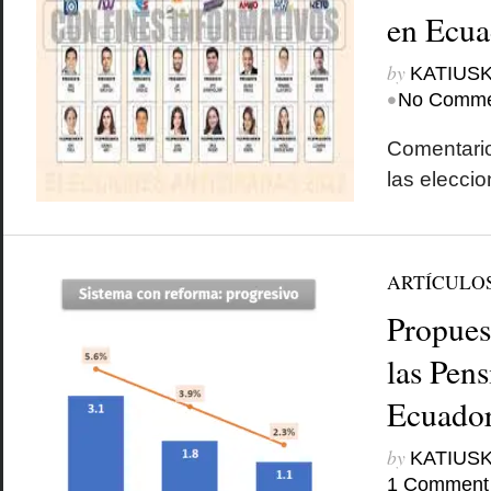
en Ecua
by
KATIUSK
•
No Comme
Comentario
las elecci
ARTÍCULO
Propues
las Pens
Ecuado
by
KATIUSK
1 Comment