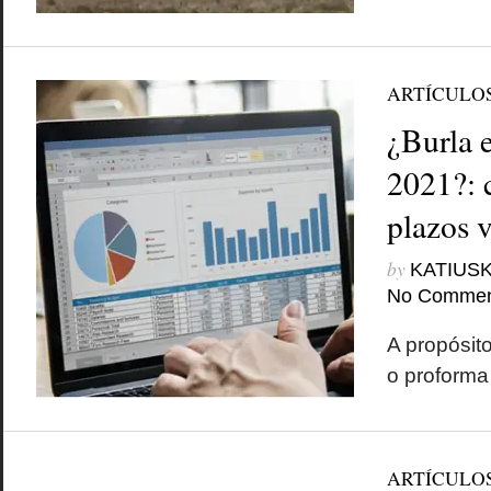
ARTÍCULO
¿Burla 
2021?: 
plazos 
by
KATIUSK
No Commen
A propósit
o proforma
ARTÍCULO