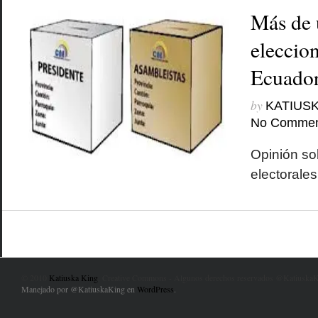
Más de 
eleccio
Ecuador
by
KATIUSK
No Commen
Opinión so
electorale
© 2010
Katiuska King
. Creative Commons - Algunos derechos reservados @KatiuskaK
Manejado por @KatiuskaKing en
WordPress
.