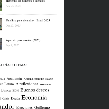
Hablemos de al menos 4 silencios
Abr 25, 2026
Un clima para el cambio – Brasil 2025
Oct 27, 2025
Aprender para enseñar (2025)
Sep 9, 2025
GORÍAS O TEMAS
Academia
2023
Adriana Jaramillo Palacio
A reflexionar
ca Latina
Armando
Buenos deseos
Banca
BDH
Economía
Deuda
l
Crisis
uador
Guillermo
Elecciones