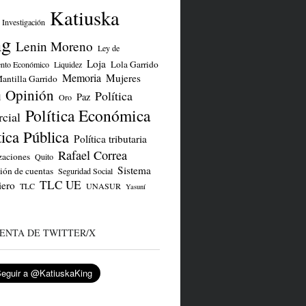
Katiuska
Investigación
ng
Lenin Moreno
Ley de
Loja
Lola Garrido
ento Económico
Liquidez
Memoria
Mujeres
antilla Garrido
Opinión
Política
Paz
d
Oro
Política Económica
cial
tica Pública
Política tributaria
Rafael Correa
zaciones
Quito
Sistema
ión de cuentas
Seguridad Social
TLC UE
iero
TLC
UNASUR
Yasuní
ENTA DE TWITTER/X