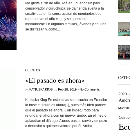
Me gusta el fin de año. Acá en Ecuador, un país
conservador y curuchupa, se da rienda suelta a la
creatividad en la construcción de monigotes que
representan el año viejo y se queman a
medianoche.En algunas familias, jóvenes y adultos
se disfrazan y, como...
CUENTOS
CATE
«El pasado es ahora»
by
on
•
KATIUSKA KING
Feb 28, 2019
No Comments
2020
Améri
Katiuska King En estos días se escucha en Ecuador,
la frase el futuro es ahora[1], pues más bien parece
Mantilla
que el pasado es ahora. Con ímpetu rodó para
refundar el ahora con un nuevo rumbo. En el medio
Contro
aplaudían el diálogo. A unos pasos, curvó y empezó
Ec
a denostar a quienes votaron por él. Arriba...