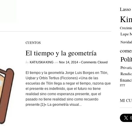
Lasso
Ki
Crecimi
Lupe M
Navida
CUENTOS
comer
El tiempo y la geometría
Polí
by
on
•
KATIUSKA KING
Nov 14, 2014
Comments Closed
Privati
El tiempo y la geometría Jorge Luis Borges en Tlön,
Rendic
Uqbar y Orbis Tertius (Ficciones) «Una de las
financ
escuelas de Tlön llega a negar el tiempo, razona que
ITT
el presente es indefinido, que el futuro no tiene
realidad sino como esperanza presente, que el
pasado no tiene realidad sino como recuerdo
MI CU
presente.[1]« La geometría visual...