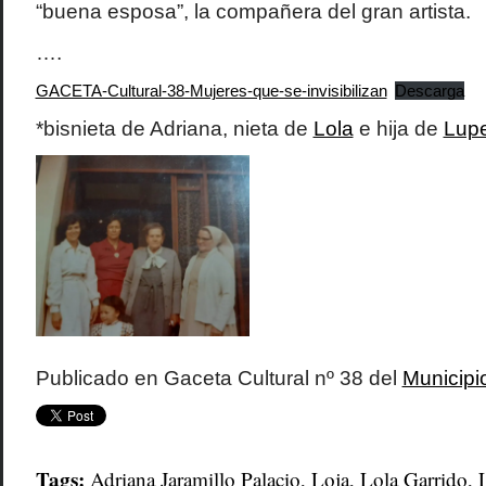
“buena esposa”, la compañera del gran artista.
….
GACETA-Cultural-38-Mujeres-que-se-invisibilizan
Descarga
*bisnieta de Adriana, nieta de
Lola
e hija de
Lup
Publicado en Gaceta Cultural nº 38 del
Municipi
Tags:
Adriana Jaramillo Palacio
,
Loja
,
Lola Garrido
,