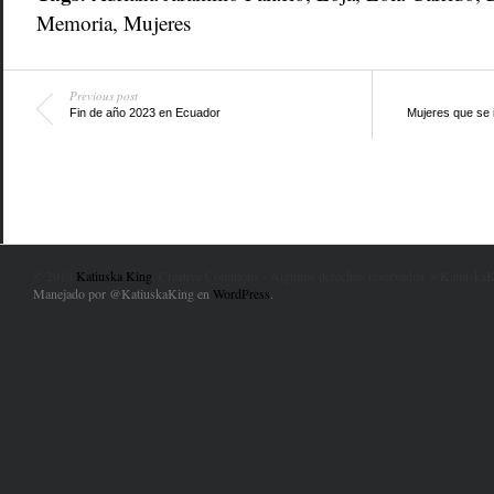
Memoria
,
Mujeres
Previous post
Fin de año 2023 en Ecuador
Mujeres que se i
© 2010
Katiuska King
. Creative Commons - Algunos derechos reservados @KatiuskaK
Manejado por @KatiuskaKing en
WordPress
.