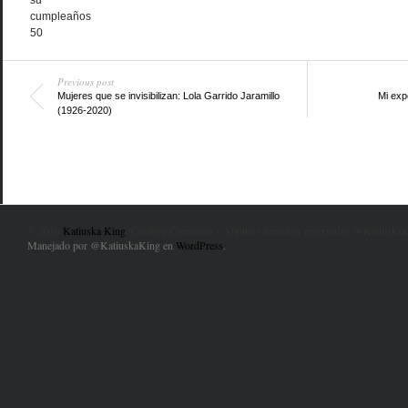
su
cumpleaños
50
Previous post
Mujeres que se invisibilizan: Lola Garrido Jaramillo
Mi exp
(1926-2020)
© 2010
Katiuska King
. Creative Commons - Algunos derechos reservados @KatiuskaK
Manejado por @KatiuskaKing en
WordPress
.