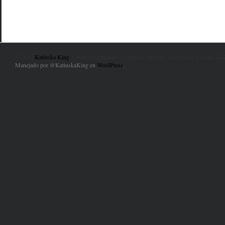
© 2010
Katiuska King
. Creative Commons - Algunos derechos reservados @KatiuskaK
Manejado por @KatiuskaKing en
WordPress
.