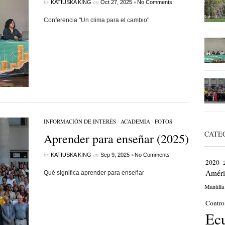
by
on
•
KATIUSKA KING
Oct 27, 2025
No Comments
Conferencia "Un clima para el cambio"
INFORMACIÓN DE INTERÉS
/
ACADEMIA
/
FOTOS
CATE
Aprender para enseñar (2025)
by
on
•
KATIUSKA KING
Sep 9, 2025
No Comments
2020
Améri
Qué significa aprender para enseñar
Mantilla
Contro
Ec