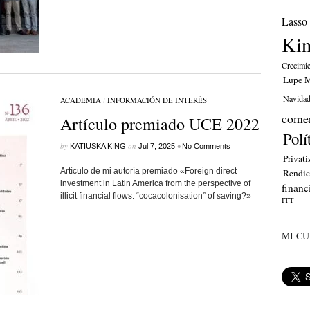
Lasso
Ki
Crecimi
Lupe M
Navida
ACADEMIA
/
INFORMACIÓN DE INTERÉS
comer
Artículo premiado UCE 2022
Polí
by
on
•
KATIUSKA KING
Jul 7, 2025
No Comments
Privati
Artículo de mi autoría premiado «Foreign direct
Rendic
investment in Latin America from the perspective of
financ
illicit financial flows: “cocacolonisation” of saving?»
ITT
MI CU