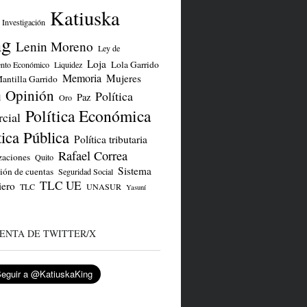
Katiuska
Investigación
ng
Lenin Moreno
Ley de
Loja
Lola Garrido
ento Económico
Liquidez
Memoria
Mujeres
antilla Garrido
Opinión
Política
Paz
d
Oro
Política Económica
cial
tica Pública
Política tributaria
Rafael Correa
zaciones
Quito
Sistema
ión de cuentas
Seguridad Social
TLC UE
iero
TLC
UNASUR
Yasuní
ENTA DE TWITTER/X