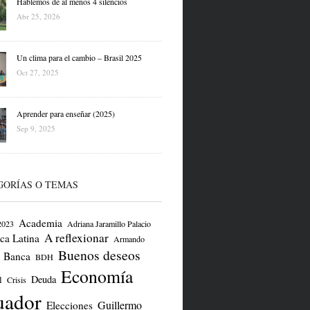
Hablemos de al menos 4 silencios
Abr 25, 2026
Un clima para el cambio – Brasil 2025
Oct 27, 2025
Aprender para enseñar (2025)
Sep 9, 2025
GORÍAS O TEMAS
Academia
2023
Adriana Jaramillo Palacio
A reflexionar
ca Latina
Armando
Buenos deseos
Banca
BDH
Economía
Deuda
l
Crisis
uador
Guillermo
Elecciones