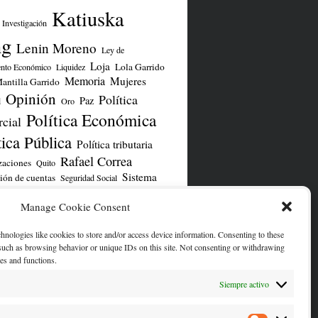
Katiuska
Investigación
ng
Lenin Moreno
Ley de
Loja
Lola Garrido
ento Económico
Liquidez
Memoria
Mujeres
antilla Garrido
Opinión
Política
Paz
d
Oro
Política Económica
cial
tica Pública
Política tributaria
Rafael Correa
zaciones
Quito
Sistema
ión de cuentas
Seguridad Social
TLC UE
iero
TLC
UNASUR
Yasuní
Manage Cookie Consent
chnologies like cookies to store and/or access device information. Consenting to these
ENTA DE TWITTER/X
 such as browsing behavior or unique IDs on this site. Not consenting or withdrawing
res and functions.
Siempre activo