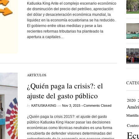
Katiuska King Ante el complejo escenario económico
de disminución del precio del petróleo, apreciación
del dólar y desaceleración económica mundial, la
liquidez en la economía ecuatoriana se ha reducido.
El gobierno entre otras medidas y pese a las
recientes reformas tributarias ha planteado la
apertura a capitales...
ARTÍCULOS
CATE
¿Quién paga la crisis?: el
ajuste del gasto público
2020
by
on
•
KATIUSKA KING
Nov 3, 2015
Comments Closed
Améri
Mantilla
¿Quién paga la crisis 2015?: el ajuste del gasto
público Katiuska King Hacer pasar las decisiones
Contro
económicas como técnicas neutrales es una forma
Ec
encubierta de defender visiones determinadas del