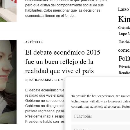
entendimiento de la economía que parecen simples
pero que distan del comportamiento social de sus
Lasso
habitantes. Cabe mencionar que las decisiones
Ki
económicas tienen en el fondo...
Crecimi
Lupe M
Navida
ARTÍCULOS
comer
El debate económico 2015
Polí
fue un buen reflejo de la
Privati
realidad que vive el país
Rendic
financ
by
on
•
KATIUSKA KING
Oct 30, 2015
Comments Closed
ITT
El debate económico fue un buen reflejo de la
realidad que vive el país Katiuska King Desde el
To provide the best experiences, we use te
MI CU
Gobierno no se reconoce una recesión o crisis. El
technologies will allow us to process data
Gobierno no dialoga con visiones no-ortodoxas y
consent, may adversely affect certain featu
prefiere regresar al pasado. El Gobierno es el
Functional
Presidente (habla, responde, pregunta y discrepa). El
Presidente habló con respeto y cariño...