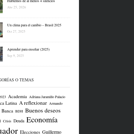
Hablemos de al menos 4 silencios
Abr 25, 2026
Un clima para el cambio – Brasil 2025
Oct 27, 2025
Aprender para enseñar (2025)
Sep 9, 2025
GORÍAS O TEMAS
Academia
2023
Adriana Jaramillo Palacio
A reflexionar
ca Latina
Armando
Buenos deseos
Banca
BDH
Economía
Deuda
l
Crisis
uador
Guillermo
Elecciones