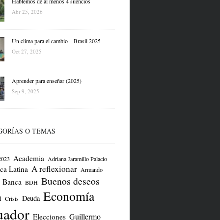
Hablemos de al menos 4 silencios
Abr 25, 2026
Un clima para el cambio – Brasil 2025
Oct 27, 2025
Aprender para enseñar (2025)
Sep 9, 2025
GORÍAS O TEMAS
Academia
2023
Adriana Jaramillo Palacio
A reflexionar
ca Latina
Armando
Buenos deseos
Banca
BDH
Economía
Deuda
l
Crisis
uador
Guillermo
Elecciones