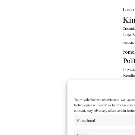
Lasso
Ki
Crecimi
Lupe M
Navida
comer
Polí
Privati
Rendic
financ
ITT
To provide the best experiences, we use te
MI CU
technologies will allow us to process data
consent, may adversely affect certain featu
Functional