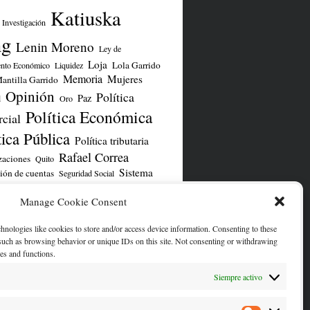
Katiuska
Investigación
ng
Lenin Moreno
Ley de
Loja
Lola Garrido
ento Económico
Liquidez
Memoria
Mujeres
antilla Garrido
Opinión
Política
Paz
d
Oro
Política Económica
cial
tica Pública
Política tributaria
Rafael Correa
zaciones
Quito
Sistema
ión de cuentas
Seguridad Social
TLC UE
iero
TLC
UNASUR
Yasuní
Manage Cookie Consent
chnologies like cookies to store and/or access device information. Consenting to these
ENTA DE TWITTER/X
 such as browsing behavior or unique IDs on this site. Not consenting or withdrawing
res and functions.
Siempre activo