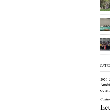
CATE
2020
Améri
Mantilla
Contro
Ec