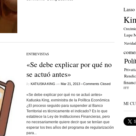
Lasso
Ki
Crecimi
Lupe M
Navida
comer
ENTREVISTAS
Polí
«Se debe explicar por qué no
Privati
se actuó antes»
Rendic
financ
by
on
•
KATIUSKA KING
Mar 21, 2013
Comments Closed
ITT
«Se debe explicar por qué no se actuó antes»
Katiuska King, exministra de la Política Económica
MI CU
¿El proceso seguido para suspender al Banco
Territorial es técnicamente el indicado? Es lo que
establece la Ley de Instituciones Financieras, pero
no necesariamente quiere decir que se tenían que
esperar los tres años del programa de regularización
para...