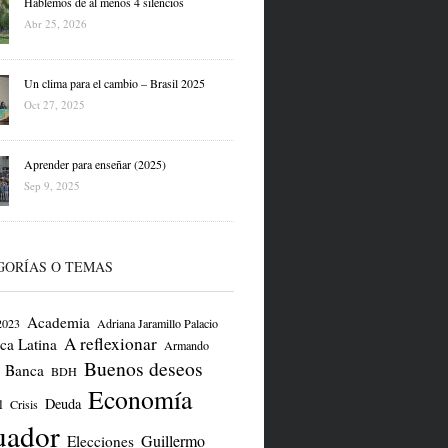
Hablemos de al menos 4 silencios
Abr 25, 2026
Un clima para el cambio – Brasil 2025
Oct 27, 2025
Aprender para enseñar (2025)
Sep 9, 2025
GORÍAS O TEMAS
Academia
2023
Adriana Jaramillo Palacio
A reflexionar
ca Latina
Armando
Buenos deseos
Banca
BDH
Economía
Deuda
l
Crisis
uador
Guillermo
Elecciones