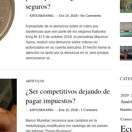
seguros?
by
on
•
KATIUSKA KING
Oct 14, 2018
No Comments
A propósito de la denuncia sobre el cobro por
asistencias que son parte de los seguros Katiuska
King M. El 5 de octubre 2018, el periodista Mauricio
Ayora, realizó una denuncia sobre cobros no
autorizados en su cuenta bancaria. El hecho llama la
atención no tanto por la denuncia en sí, sino porque
sancionaron al...
CATE
ARTÍCULOS
¿Ser competitivos dejando de
2020
pagar impuestos?
Améri
Mantilla
by
on
•
KATIUSKA KING
Ene 15, 2018
1 Comment
Contro
Banco Mundial, reconoce que cambios en la
Ec
metodología modificaron los rankings de los países
del Informe “Doing Business”