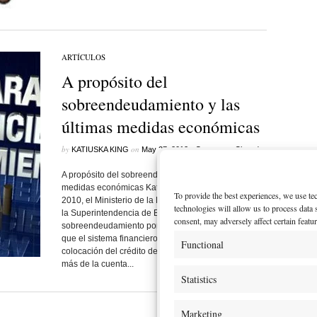
ARTÍCULOS
A propósito del
sobreendeudamiento y las
últimas medidas económicas
by
on
•
KATIUSKA KING
May 27, 2012
Comments Closed
A propósito del sobreendeudamiento y las últimas
medidas económicas Katiuska King M. A fines del
To provide the best experiences, we use te
2010, el Ministerio de la Política Económica solicitó a
technologies will allow us to process data
la Superintendencia de Bancos un estudio de
consent, may adversely affect certain featu
sobreendeudamiento porque teníamos indicios de
que el sistema financiero estaba aumentando la
Functional
colocación del crédito de consumo y endeudando
más de la cuenta...
Statistics
Marketing