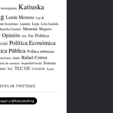
Katiuska
Investigación
ng
Lenin Moreno
Ley de
Loja
Lola Garrido
ento Económico
Liquidez
Memoria
Mujeres
antilla Garrido
Opinión
Política
Paz
d
Oro
Política Económica
cial
tica Pública
Política tributaria
Rafael Correa
zaciones
Quito
Sistema
ión de cuentas
Seguridad Social
TLC UE
iero
TLC
UNASUR
Yasuní
ENTA DE TWITTER/X