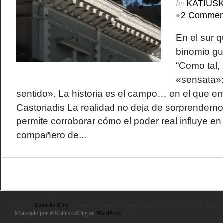
by
KATIUSK
•
2 Commen
En el sur 
binomio g
“Como tal, 
«sensata»: 
sentido». La historia es el campo… en el que em
Castoriadis La realidad no deja de sorprender
permite corroborar cómo el poder real influye en
compañero de...
© 2010
Katiuska King
. Creative Commons - Algunos derechos reservados @KatiuskaK
Manejado por @KatiuskaKing en
WordPress
.