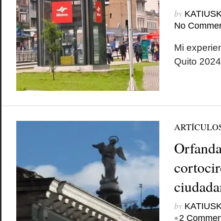
by
KATIUSK
No Commen
Mi experie
Quito 2024
ARTÍCULO
Orfanda
cortocir
ciudada
by
KATIUSK
•
2 Commen