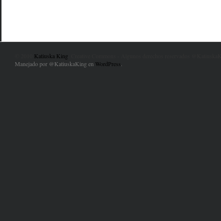
© 2010
Katiuska King
. Creative Commons - Algunos derechos reservados @KatiuskaK
Manejado por @KatiuskaKing en
WordPress
.