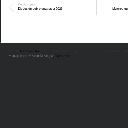
Previous post
Discusión sobre eutanasia 2023
Mujeres que
© 2010
Katiuska King
. Creative Commons - Algunos derechos reservados @KatiuskaK
Manejado por @KatiuskaKing en
WordPress
.