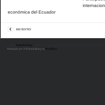
internacion
económica del Ecuador
RECIENTES
© 2010
Katiuska King
. Creative Commons - Algunos derechos reservados @KatiuskaK
Manejado por @KatiuskaKing en
WordPress
.