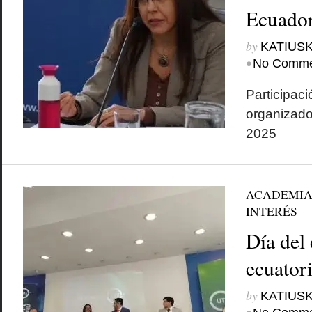
Ecuado
by
KATIUSK
•
No Comme
Participaci
organizado
2025
ACADEMI
INTERÉS
Día del
ecuator
by
KATIUSK