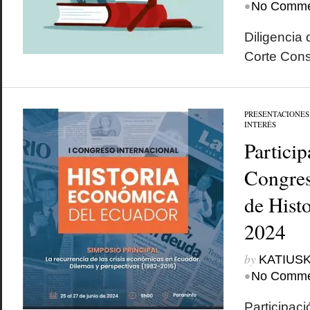
•
No Comme
Diligencia 
Corte Cons
PRESENTACIONES
INTERÉS
Particip
Congres
de Hist
2024
by
KATIUSK
•
No Comme
Participac