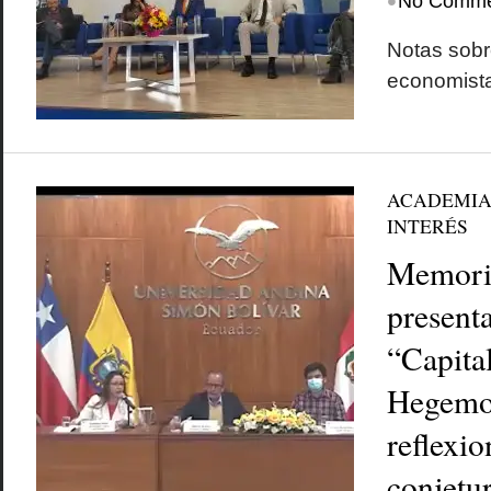
•
No Comme
Notas sobre
economista
ACADEMI
INTERÉS
Memoria
presenta
“Capita
Hegemon
reflexio
conjetu