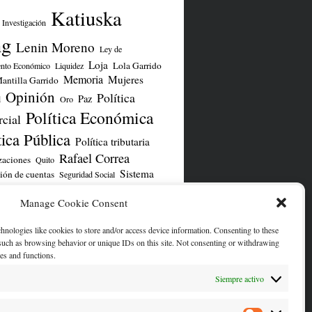
Katiuska
Investigación
ng
Lenin Moreno
Ley de
Loja
Lola Garrido
ento Económico
Liquidez
Memoria
Mujeres
antilla Garrido
Opinión
Política
Paz
d
Oro
Política Económica
cial
tica Pública
Política tributaria
Rafael Correa
zaciones
Quito
Sistema
ión de cuentas
Seguridad Social
TLC UE
iero
TLC
UNASUR
Yasuní
Manage Cookie Consent
chnologies like cookies to store and/or access device information. Consenting to these
ENTA DE TWITTER/X
 such as browsing behavior or unique IDs on this site. Not consenting or withdrawing
res and functions.
Siempre activo