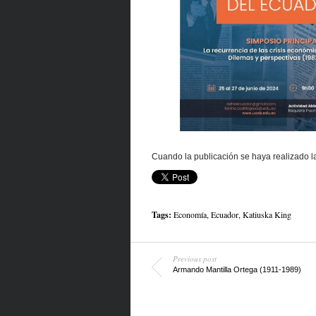
Cuando la publicación se haya realizado l
Tags:
Economía
,
Ecuador
,
Katiuska King
Previous post
Armando Mantilla Ortega (1911-1989)