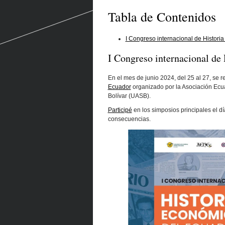
Tabla de Contenidos
I Congreso internacional de Histor
I Congreso internacional de
En el mes de junio 2024, del 25 al 27, se r
Ecuador
organizado por la Asociación Ecu
Bolívar (UASB).
Participé
en los simposios principales el dí
consecuencias.