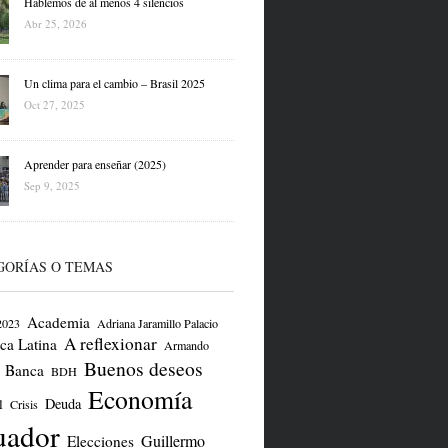
Hablemos de al menos 4 silencios
Abr 25, 2026
Un clima para el cambio – Brasil 2025
Oct 27, 2025
Aprender para enseñar (2025)
Sep 9, 2025
GORÍAS O TEMAS
Academia
2023
Adriana Jaramillo Palacio
A reflexionar
ca Latina
Armando
Buenos deseos
Banca
BDH
Economía
Deuda
l
Crisis
uador
Guillermo
Elecciones