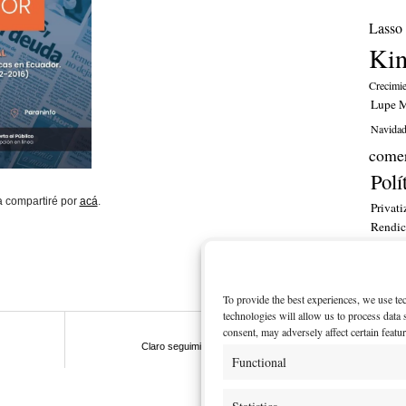
Lasso
Ki
Crecimi
Lupe M
Navida
comer
Polí
a compartiré por
acá
.
Privati
Rendic
financ
ITT
To provide the best experiences, we use te
MI CU
technologies will allow us to process data
consent, may adversely affect certain featu
Next post
Claro seguimiento a sentencia de Corte
Functional
Constitucional (2024)