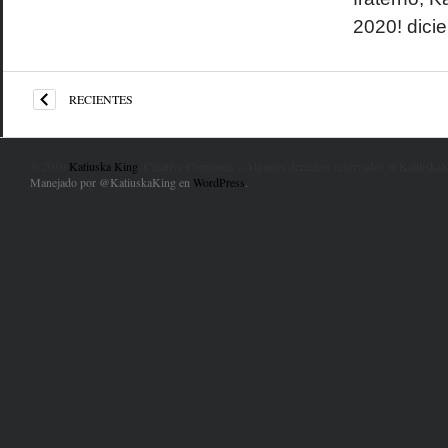
2020! dici
RECIENTES
© 2010
Katiuska King
. Creative Commons - Algunos derechos reservados @KatiuskaK
Manejado por @KatiuskaKing en
WordPress
.