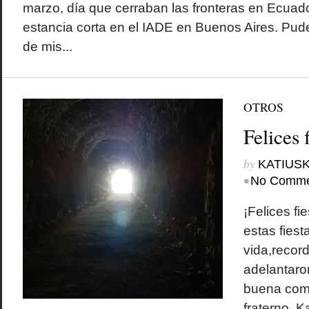
marzo, día que cerraban las fronteras en Ecuad
estancia corta en el IADE en Buenos Aires. Pu
de mis...
OTROS
Felices 
by
KATIUSK
•
No Comme
¡Felices f
estas fiest
vida,recor
adelantar
buena com
fraterno, K