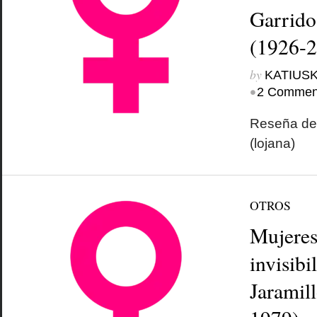
Garrido
(1926-2
by
KATIUSK
•
2 Commen
Reseña de 
(lojana)
OTROS
Mujeres
invisibi
Jaramil