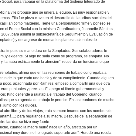
 Social, para trabajar en la plataforma del Sistema Integrado de
ficina y le propuse que se uniera al equipo. Es muy responsable y
emas. Ella fue pieza clave en el desarrollo de las cifras sociales del
ncasillan como malgenio. Tiene una personalidad firme y por eso se
en el Frente Social con la ministra Coordinadora, Jeannette Sánchez,
 2007, para asumir la subsecretaría de Seguimiento y Evaluación de
Senplades) y encargarse de montar los planes nacionales de
nistra impuso su mano dura en la Senplades. Sus colaboradores le
a muy exigente. Si algo no salía como se programó, se enojaba. No
a y llamaba estrictamente la atención”, recuerda un funcionario que
a Senplades, afirma que en las reuniones de trabajo congregaba a
l tanto de lo que cada uno hacía y de su cumplimiento. Cuando alguien
co a poco, apadrinada por Ramírez, empezó a compartir una que otra
eran puntuales y precisas. El apego al libreto gubernamental y
er. King defiende a rajatabla el trabajo del Gobierno, cuando
lias que su agenda de trabajo le permite. En las reuniones ríe mucho
, junto con los dulces.
l aire libre y de los viajes, traía siempre imanes con los nombres de
, Panamá…) para regalarlos a su madre. Después de la separación de
tre las dos se hizo muy fuerte.
ró mucho, cuando la madre murió hace un año, afectada por un
mocional muy duro, no he logrado superarlo aún”. Heredó una rocola