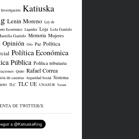
Katiuska
Investigación
ng
Lenin Moreno
Ley de
Loja
Lola Garrido
ento Económico
Liquidez
Memoria
Mujeres
antilla Garrido
Opinión
Política
Paz
d
Oro
Política Económica
cial
tica Pública
Política tributaria
Rafael Correa
zaciones
Quito
Sistema
ión de cuentas
Seguridad Social
TLC UE
iero
TLC
UNASUR
Yasuní
ENTA DE TWITTER/X