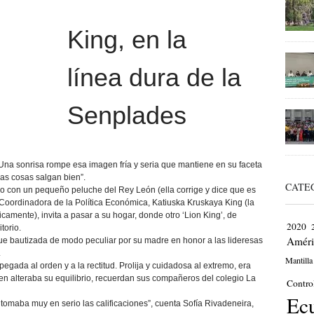
King, en la
línea dura de la
Senplades
Una sonrisa rompe esa imagen fría y seria que mantiene en su faceta
las cosas salgan bien”.
CATE
ero con un pequeño peluche del Rey León (ella corrige y dice que es
a Coordinadora de la Política Económica, Katiuska Kruskaya King (la
icamente), invita a pasar a su hogar, donde otro ‘Lion King’, de
2020
torio.
Améri
fue bautizada de modo peculiar por su madre en honor a las lideresas
.
Mantilla
gada al orden y a la rectitud. Prolija y cuidadosa al extremo, era
en alteraba su equilibrio, recuerdan sus compañeros del colegio La
Contro
Ec
tomaba muy en serio las calificaciones”, cuenta Sofía Rivadeneira,