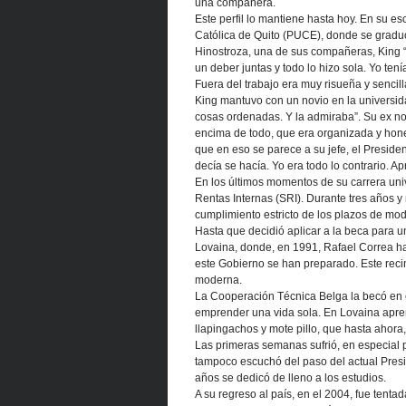
una compañera.
Este perfil lo mantiene hasta hoy. En su es
Católica de Quito (PUCE), donde se gradu
Hinostroza, una de sus compañeras, King 
un deber juntas y todo lo hizo sola. Yo ten
Fuera del trabajo era muy risueña y sencill
King mantuvo con un novio en la universid
cosas ordenadas. Y la admiraba”. Su ex novi
encima de todo, que era organizada y hone
que en eso se parece a su jefe, el Presiden
decía se hacía. Yo era todo lo contrario. Ap
En los últimos momentos de su carrera unive
Rentas Internas (SRI). Durante tres años y 
cumplimiento estricto de los plazos de mod
Hasta que decidió aplicar a la beca para u
Lovaina, donde, en 1991, Rafael Correa ha
este Gobierno se han preparado. Este reci
moderna.
La Cooperación Técnica Belga la becó en e
emprender una vida sola. En Lovaina aprend
llapingachos y mote pillo, que hasta ahora,
Las primeras semanas sufrió, en especial 
tampoco escuchó del paso del actual Preside
años se dedicó de lleno a los estudios.
A su regreso al país, en el 2004, fue tenta