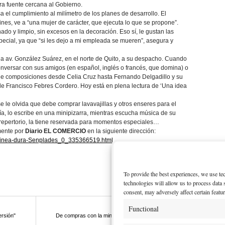
tra fuente cercana al Gobierno.
 el cumplimiento al milímetro de los planes de desarrollo. El
es, ve a “una mujer de carácter, que ejecuta lo que se propone”.
ado y limpio, sin excesos en la decoración. Eso sí, le gustan las
pecial, ya que “si les dejo a mi empleada se mueren”, asegura y
la av. González Suárez, en el norte de Quito, a su despacho. Cuando
a conversar con sus amigos (en español, inglés o francés, que domina) o
ene composiciones desde Celia Cruz hasta Fernando Delgadillo y su
’, de Francisco Febres Cordero. Hoy está en plena lectura de ‘Una idea
e le olvida que debe comprar lavavajillas y otros enseres para el
a, lo escribe en una minipizarra, mientras escucha música de su
u repertorio, la tiene reservada para momentos especiales…
mente por
Diario EL COMERCIO
en la siguiente dirección:
-linea-dura-Senplades_0_335366519.html
.
To provide the best experiences, we use te
technologies will allow us to process data
consent, may adversely affect certain featu
Functional
Next post
ersión"
De compras con la ministra - programa Vele Vele
Vele