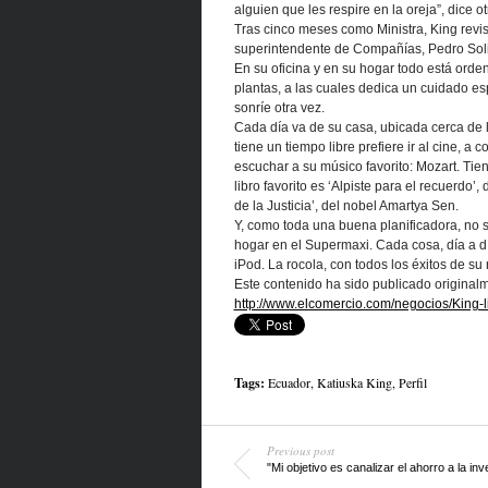
alguien que les respire en la oreja”, dice o
Tras cinco meses como Ministra, King revisa
superintendente de Compañías, Pedro Solin
En su oficina y en su hogar todo está orden
plantas, a las cuales dedica un cuidado es
sonríe otra vez.
Cada día va de su casa, ubicada cerca de 
tiene un tiempo libre prefiere ir al cine, 
escuchar a su músico favorito: Mozart. Ti
libro favorito es ‘Alpiste para el recuerdo
de la Justicia’, del nobel Amartya Sen.
Y, como toda una buena planificadora, no s
hogar en el Supermaxi. Cada cosa, día a dí
iPod. La rocola, con todos los éxitos de s
Este contenido ha sido publicado original
http://www.elcomercio.com/negocios/King
Tags:
Ecuador
,
Katiuska King
,
Perfil
Previous post
"Mi objetivo es canalizar el ahorro a la inv