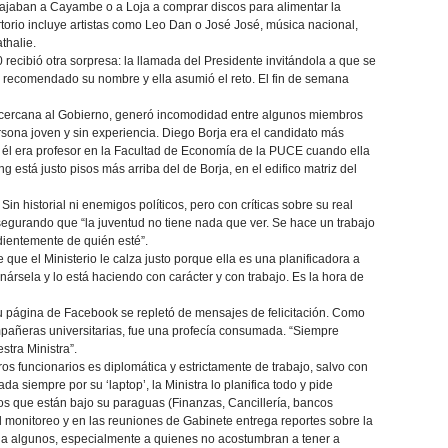
ajaban a Cayambe o a Loja a comprar discos para alimentar la
torio incluye artistas como Leo Dan o José José, música nacional,
thalie.
0 recibió otra sorpresa: la llamada del Presidente invitándola a que se
a recomendado su nombre y ella asumió el reto. El fin de semana
 cercana al Gobierno, generó incomodidad entre algunos miembros
sona joven y sin experiencia. Diego Borja era el candidato más
, él era profesor en la Facultad de Economía de la PUCE cuando ella
g está justo pisos más arriba del de Borja, en el edifico matriz del
Sin historial ni enemigos políticos, pero con críticas sobre su real
segurando que “la juventud no tiene nada que ver. Se hace un trabajo
ndientemente de quién esté”.
que el Ministerio le calza justo porque ella es una planificadora a
ársela y lo está haciendo con carácter y con trabajo. Es la hora de
u página de Facebook se repletó de mensajes de felicitación. Como
mpañeras universitarias, fue una profecía consumada. “Siempre
stra Ministra”.
ros funcionarios es diplomática y estrictamente de trabajo, salvo con
siempre por su ‘laptop’, la Ministra lo planifica todo y pide
os que están bajo su paraguas (Finanzas, Cancillería, bancos
el monitoreo y en las reuniones de Gabinete entrega reportes sobre la
 a algunos, especialmente a quienes no acostumbran a tener a