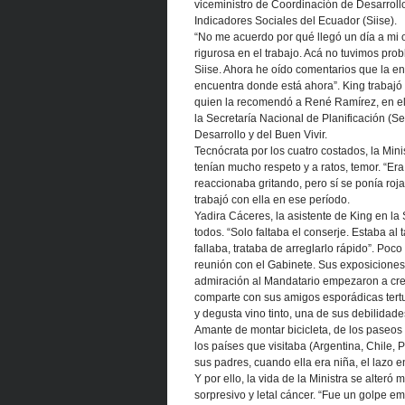
viceministro de Coordinación de Desarrollo
Indicadores Sociales del Ecuador (Siise).
“No me acuerdo por qué llegó un día a mi o
rigurosa en el trabajo. Acá no tuvimos probl
Siise. Ahora he oído comentarios que la e
encuentra donde está ahora”. King trabajó 
quien la recomendó a René Ramírez, en el
la Secretaría Nacional de Planificación (
Desarrollo y del Buen Vivir.
Tecnócrata por los cuatro costados, la Mi
tenían mucho respeto y a ratos, temor. “Er
reaccionaba gritando, pero sí se ponía roj
trabajó con ella en ese período.
Yadira Cáceres, la asistente de King en l
todos. “Solo faltaba el conserje. Estaba a
fallaba, trataba de arreglarlo rápido”. Po
reunión con el Gabinete. Sus exposiciones 
admiración al Mandatario empezaron a crec
comparte con sus amigos esporádicas tertu
y degusta vino tinto, una de sus debilidades
Amante de montar bicicleta, de los paseos a
los países que visitaba (Argentina, Chile
sus padres, cuando ella era niña, el lazo en
Y por ello, la vida de la Ministra se alte
sorpresivo y letal cáncer. “Fue un golpe e