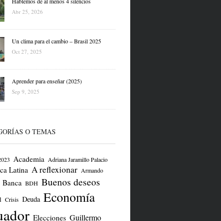
Hablemos de al menos 4 silencios
Abr 25, 2026
Un clima para el cambio – Brasil 2025
Oct 27, 2025
Aprender para enseñar (2025)
Sep 9, 2025
GORÍAS O TEMAS
Academia
2023
Adriana Jaramillo Palacio
A reflexionar
ca Latina
Armando
Buenos deseos
Banca
BDH
Economía
Deuda
l
Crisis
uador
Guillermo
Elecciones