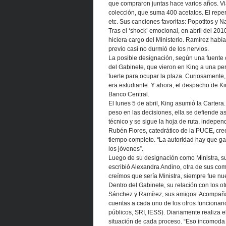
que compraron juntas hace varios años. Vi
colección, que suma 400 acetatos. El reper
etc. Sus canciones favoritas: Popotitos y Na
Tras el ‘shock’ emocional, en abril del 201
hiciera cargo del Ministerio. Ramírez habí
previo casi no durmió de los nervios.
La posible designación, según una fuente
del Gabinete, que vieron en King a una per
fuerte para ocupar la plaza. Curiosamente
era estudiante. Y ahora, el despacho de Kin
Banco Central.
El lunes 5 de abril, King asumió la Cartera. 
peso en las decisiones, ella se defiende a
técnico y se sigue la hoja de ruta, indepe
Rubén Flores, catedrático de la PUCE, cree 
tiempo completo. “La autoridad hay que gan
los jóvenes”.
Luego de su designación como Ministra, s
escribió Alexandra Andino, otra de sus co
creímos que sería Ministra, siempre fue nue
Dentro del Gabinete, su relación con los ot
Sánchez y Ramírez, sus amigos. Acompañada 
cuentas a cada uno de los otros funcionari
públicos, SRI, IESS). Diariamente realiza 
situación de cada proceso. “Eso incomoda