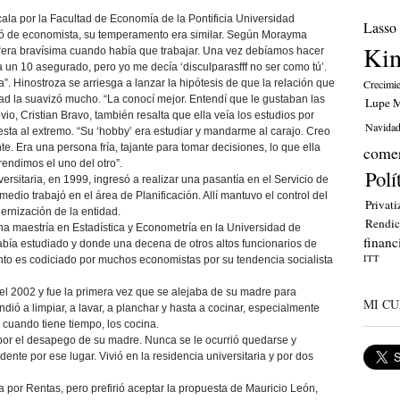
cala por la Facultad de Economía de la Pontificia Universidad
Lasso
ó de economista, su temperamento era similar. Según Morayma
Ki
“era bravísima cuando había que trabajar. Una vez debíamos hacer
ía un 10 asegurado, pero yo me decía ‘disculparasfff no ser como tú’.
Crecimi
a”. Hinostroza se arriesga a lanzar la hipótesis de que la relación que
ad la suavizó mucho. “La conocí mejor. Entendí que le gustaban las
Lupe M
o, Cristian Bravo, también resalta que ella veía los estudios por
Navida
sta al extremo. “Su ‘hobby’ era estudiar y mandarme al carajo. Creo
te. Era una persona fría, tajante para tomar decisiones, lo que ella
comer
rendimos el uno del otro”.
Polí
rsitaria, en 1999, ingresó a realizar una pasantía en el Servicio de
medio trabajó en el área de Planificación. Allí mantuvo el control del
Privati
ernización de la entidad.
Rendic
na maestría en Estadística y Econometría en la Universidad de
financ
bía estudiado y donde una decena de otros altos funcionarios de
ITT
nto es codiciado por muchos economistas por su tendencia socialista
l 2002 y fue la primera vez que se alejaba de su madre para
MI CU
ió a limpiar, a lavar, a planchar y hasta a cocinar, especialmente
 cuando tiene tiempo, los cocina.
por el desapego de su madre. Nunca se le ocurrió quedarse y
nte por ese lugar. Vivió en la residencia universitaria y por dos
da por Rentas, pero prefirió aceptar la propuesta de Mauricio León,