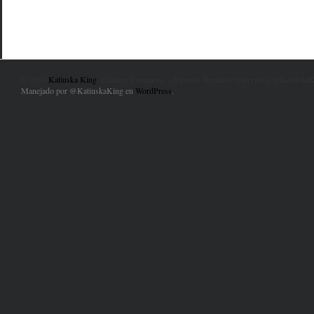
© 2010
Katiuska King
. Creative Commons - Algunos derechos reservados @KatiuskaK
Manejado por @KatiuskaKing en
WordPress
.