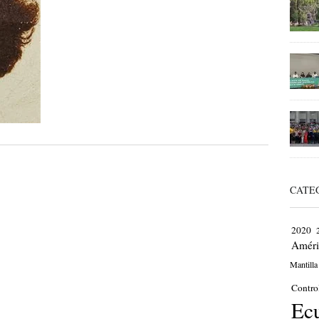
CATE
2020
Améri
Mantilla
Contro
Ec