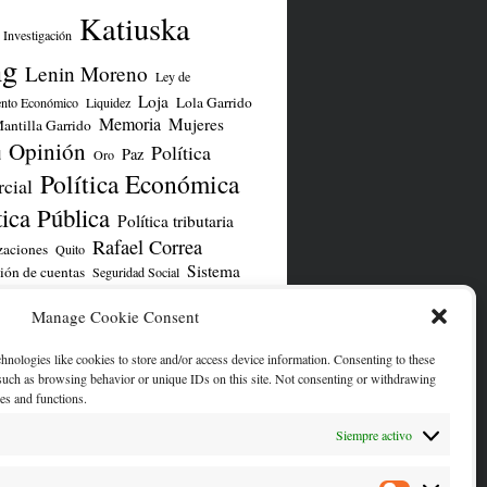
Katiuska
Investigación
ng
Lenin Moreno
Ley de
Loja
Lola Garrido
ento Económico
Liquidez
Memoria
Mujeres
antilla Garrido
Opinión
Política
Paz
d
Oro
Política Económica
cial
tica Pública
Política tributaria
Rafael Correa
zaciones
Quito
Sistema
ión de cuentas
Seguridad Social
TLC UE
iero
TLC
UNASUR
Yasuní
Manage Cookie Consent
chnologies like cookies to store and/or access device information. Consenting to these
ENTA DE TWITTER/X
 such as browsing behavior or unique IDs on this site. Not consenting or withdrawing
res and functions.
Siempre activo