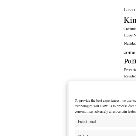
Lasso
Ki
Crecimi
Lupe M
Navida
comer
Polí
Privati
Rendic
financ
ITT
To provide the best experiences, we use te
MI CU
technologies will allow us to process data
consent, may adversely affect certain featu
Functional