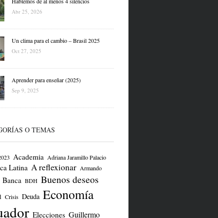
Hablemos de al menos 4 silencios
Abr 25, 2026
Un clima para el cambio – Brasil 2025
Oct 27, 2025
Aprender para enseñar (2025)
Sep 9, 2025
GORÍAS O TEMAS
Academia
2023
Adriana Jaramillo Palacio
A reflexionar
ca Latina
Armando
Buenos deseos
Banca
BDH
Economía
Deuda
l
Crisis
uador
Guillermo
Elecciones