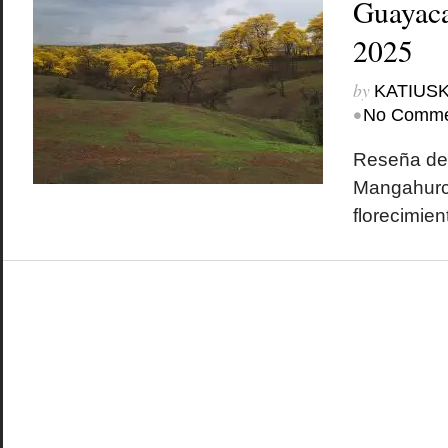
Guayac
2025
by
KATIUSK
•
No Comme
Reseña de l
Mangahurco
florecimie