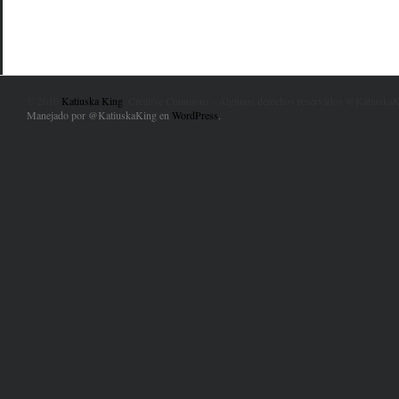
© 2010
Katiuska King
. Creative Commons - Algunos derechos reservados @KatiuskaK
Manejado por @KatiuskaKing en
WordPress
.