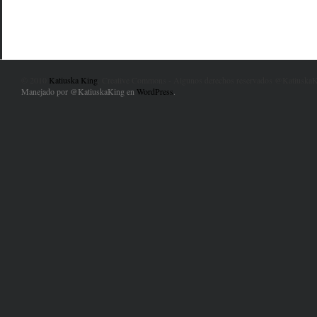
© 2010
Katiuska King
. Creative Commons - Algunos derechos reservados @KatiuskaK
Manejado por @KatiuskaKing en
WordPress
.