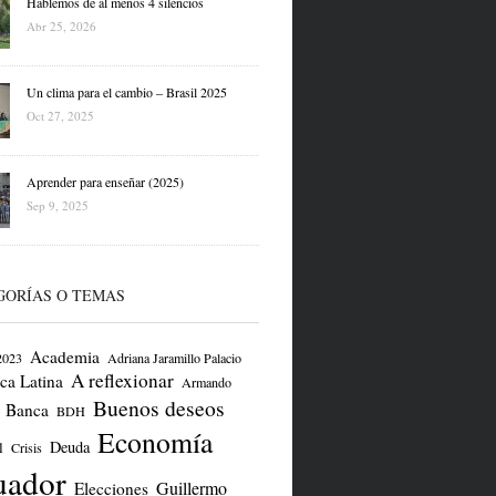
Hablemos de al menos 4 silencios
Abr 25, 2026
Un clima para el cambio – Brasil 2025
Oct 27, 2025
Aprender para enseñar (2025)
Sep 9, 2025
GORÍAS O TEMAS
Academia
2023
Adriana Jaramillo Palacio
A reflexionar
ca Latina
Armando
Buenos deseos
Banca
BDH
Economía
Deuda
l
Crisis
uador
Guillermo
Elecciones