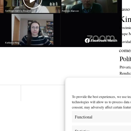
Lasso
Ki
Crecimi
Lupe M
Navida
comer
Polí
Privati
Rendic
financ
ITT
Next post
To provide the best experiences, we use te
Fotos de Katiuska King
MI CU
technologies will allow us to process data
consent, may adversely affect certain featu
Functional