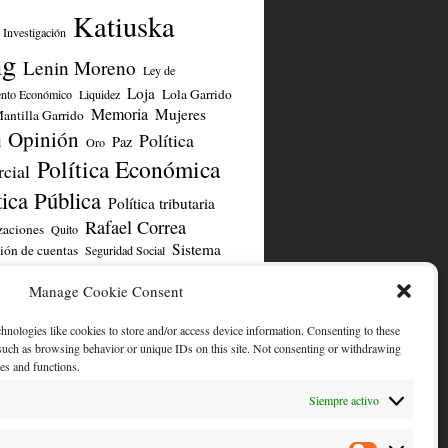
Katiuska
Investigación
ng
Lenin Moreno
Ley de
Loja
Lola Garrido
ento Económico
Liquidez
Memoria
Mujeres
antilla Garrido
Opinión
Política
Paz
d
Oro
Política Económica
cial
tica Pública
Política tributaria
Rafael Correa
zaciones
Quito
Sistema
ión de cuentas
Seguridad Social
TLC UE
iero
TLC
UNASUR
Yasuní
Manage Cookie Consent
chnologies like cookies to store and/or access device information. Consenting to these
ENTA DE TWITTER/X
 such as browsing behavior or unique IDs on this site. Not consenting or withdrawing
res and functions.
Siempre activo