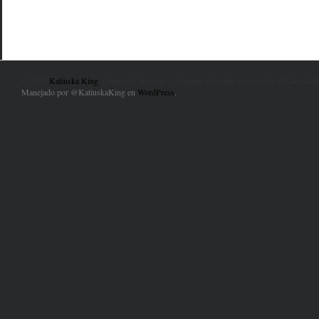
© 2010
Katiuska King
. Creative Commons - Algunos derechos reservados @KatiuskaK
Manejado por @KatiuskaKing en
WordPress
.