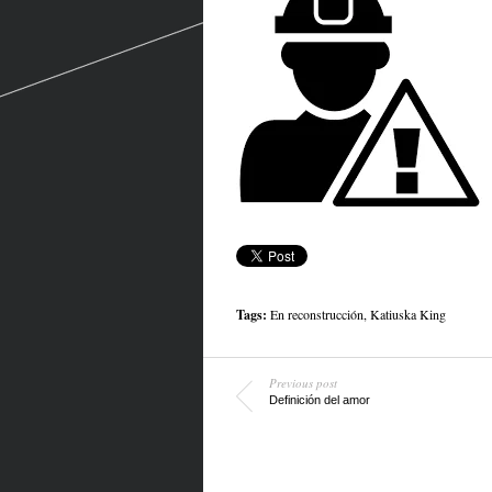
Tags:
En reconstrucción
,
Katiuska King
Previous post
Definición del amor