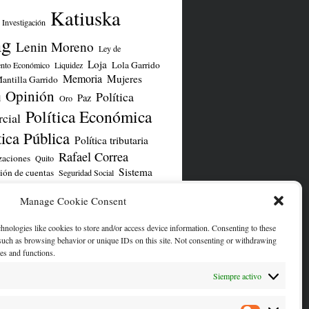
Katiuska
Investigación
ng
Lenin Moreno
Ley de
Loja
Lola Garrido
ento Económico
Liquidez
Memoria
Mujeres
antilla Garrido
Opinión
Política
Paz
d
Oro
Política Económica
cial
tica Pública
Política tributaria
Rafael Correa
zaciones
Quito
Sistema
ión de cuentas
Seguridad Social
TLC UE
iero
TLC
UNASUR
Yasuní
Manage Cookie Consent
chnologies like cookies to store and/or access device information. Consenting to these
ENTA DE TWITTER/X
 such as browsing behavior or unique IDs on this site. Not consenting or withdrawing
res and functions.
Siempre activo