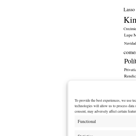
Lasso
Ki
Crecimi
Lupe M
Navida
comer
Polí
Privati
Rendic
financ
ITT
To provide the best experiences, we use te
MI CU
technologies will allow us to process data
consent, may adversely affect certain featu
Functional