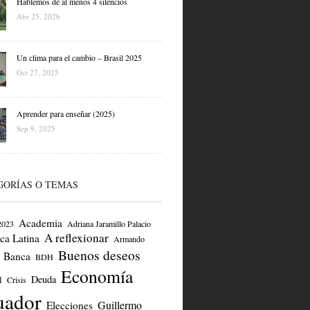
Hablemos de al menos 4 silencios
Abr 25, 2026
Un clima para el cambio – Brasil 2025
Oct 27, 2025
Aprender para enseñar (2025)
Sep 9, 2025
GORÍAS O TEMAS
Academia
2023
Adriana Jaramillo Palacio
A reflexionar
ca Latina
Armando
Buenos deseos
Banca
BDH
Economía
Deuda
l
Crisis
uador
Guillermo
Elecciones