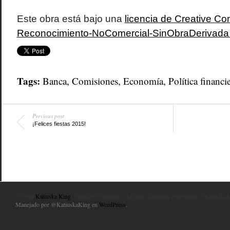
Este obra está bajo una
licencia de Creative 
Reconocimiento-NoComercial-SinObraDerivada 4
Tags:
Banca
,
Comisiones
,
Economía
,
Política financi
Previous post
¡Felices fiestas 2015!
© 2010
Katiuska King
. Creative Commons - Algunos derechos reservados @KatiuskaK
Manejado por @KatiuskaKing en
WordPress
.