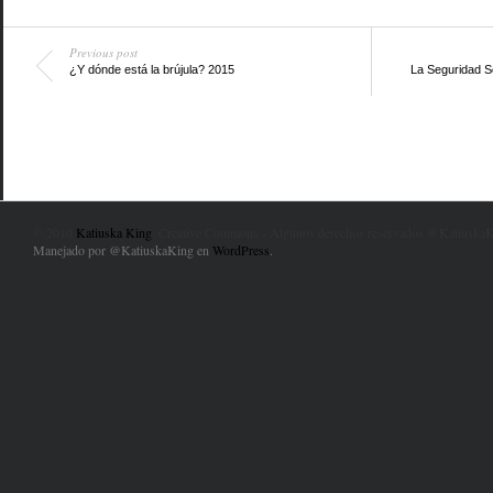
Previous post
¿Y dónde está la brújula? 2015
La Seguridad So
© 2010
Katiuska King
. Creative Commons - Algunos derechos reservados @KatiuskaK
Manejado por @KatiuskaKing en
WordPress
.