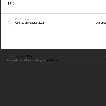
UE
Previous post
Algunas entrevistas 2013
A propós
© 2010
Katiuska King
. Creative Commons - Algunos derechos reservados @KatiuskaK
Manejado por @KatiuskaKing en
WordPress
.