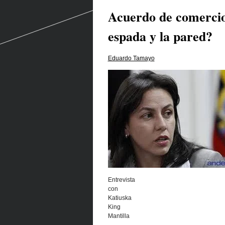
Acuerdo de comercio
espada y la pared?
Eduardo Tamayo
Entrevista
con
Katiuska
King
Mantilla