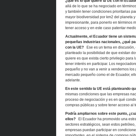
¿qué es lo que quiere la UE con el Ecuad
allá de lo que se ha negociado en términos 
y también tener condiciones prioritarias p
mayor biodiversidad por km2 del planeta y
impresionante, para ponerlo en términos m
tener acceso y en este caso patentar med
Actualmente, el Ecuador tiene un sistema
pequeñas industrias nacionales, ¿qué pas
con la UE?
Ese es un tema en discusión, 
planteado la posibilidad de que existan do
quiere es que exista cierto privilegio par
tener interés en participar. Los negociad
pequeño y no van a venir a vendernos los 
mercado pequeño como el de Ecuador, ello
adelante.
En este sentido la UE está planteando qu
mismas condiciones que las empresas naci
proceso de negociación y es en qué condic
compras públicas y sobre tener acceso al
Podría ampliarnos sobre este punto, ¿cuá
ellos?
El Ecuador ha promovido una estrate
sectores estratégicos, sean estos petróleo,
empresas puedan participar en condiciones 
importantes, en el sistema de compras pú