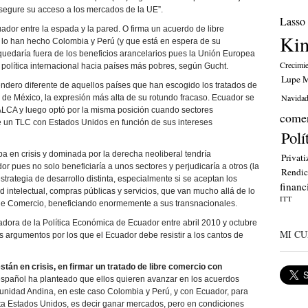
asegure su acceso a los mercados de la UE”.
Lasso
dor entre la espada y la pared. O firma un acuerdo de libre
Ki
 lo han hecho Colombia y Perú (y que está en espera de su
 quedaría fuera de los beneficios arancelarios pues la Unión Europea
Crecimi
 política internacional hacia países más pobres, según Gucht.
Lupe M
ndero diferente de aquellos países que han escogido los tratados de
Navida
o de México, la expresión más alta de su rotundo fracaso. Ecuador se
ALCA y luego optó por la misma posición cuando sectores
comer
e un TLC con Estados Unidos en función de sus intereses
Polí
a en crisis y dominada por la derecha neoliberal tendría
Privati
r pues no solo beneficiaría a unos sectores y perjudicaría a otros (la
Rendic
trategia de desarrollo distinta, especialmente si se aceptan los
financ
intelectual, compras públicas y servicios, que van mucho allá de lo
ITT
de Comercio, beneficiando enormemente a sus transnacionales.
nadora de la Política Económica de Ecuador entre abril 2010 y octubre
MI CU
os argumentos por los que el Ecuador debe resistir a los cantos de
stán en crisis, en firmar un tratado de libre comercio con
pañol ha planteado que ellos quieren avanzar en los acuerdos
nidad Andina, en este caso Colombia y Perú, y con Ecuador, para
ta Estados Unidos, es decir ganar mercados, pero en condiciones