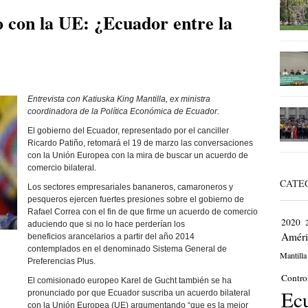
 con la UE: ¿Ecuador entre la
Entrevista con Katiuska King Mantilla, ex ministra
coordinadora de la Política Económica de Ecuador.
El gobierno del Ecuador, representado por el canciller
Ricardo Patiño, retomará el 19 de marzo las conversaciones
con la Unión Europea con la mira de buscar un acuerdo de
comercio bilateral.
CATE
Los sectores empresariales bananeros, camaroneros y
pesqueros ejercen fuertes presiones sobre el gobierno de
Rafael Correa con el fin de que firme un acuerdo de comercio
2020
aduciendo que si no lo hace perderían los
Améri
beneficios arancelarios a partir del año 2014
contemplados en el denominado Sistema General de
Mantilla
Preferencias Plus.
Contro
El comisionado europeo Karel de Gucht también se ha
Ec
pronunciado por que Ecuador suscriba un acuerdo bilateral
con la Unión Europea (UE) argumentando “que es la mejor