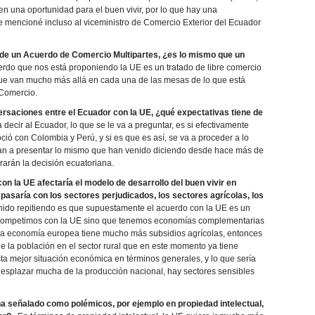
en una oportunidad para el buen vivir, por lo que hay una
le mencioné incluso al viceministro de Comercio Exterior del Ecuador
 de un Acuerdo de Comercio Multipartes, ¿es lo mismo que un
do que nos está proponiendo la UE es un tratado de libre comercio
ue van mucho más allá en cada una de las mesas de lo que está
 Comercio.
saciones entre el Ecuador con la UE, ¿qué expectativas tiene de
ecir al Ecuador, lo que se le va a preguntar, es si efectivamente
ció con Colombia y Perú, y si es que es así, se va a proceder a lo
an a presentar lo mismo que han venido diciendo desde hace más de
rarán la decisión ecuatoriana.
n la UE afectaría el modelo de desarrollo del buen vivir en
pasaría con los sectores perjudicados, los sectores agrícolas, los
ido repitiendo es que supuestamente el acuerdo con la UE es un
competimos con la UE sino que tenemos economías complementarias
 la economía europea tiene mucho más subsidios agrícolas, entonces
 la población en el sector rural que en este momento ya tiene
ta mejor situación económica en términos generales, y lo que sería
desplazar mucha de la producción nacional, hay sectores sensibles
 señalado como polémicos, por ejemplo en propiedad intelectual,