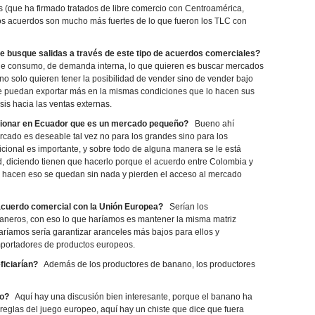
s (que ha firmado tratados de libre comercio con Centroamérica,
los acuerdos son mucho más fuertes de lo que fueron los TLC con
ue busque salidas a través de este tipo de acuerdos comerciales?
de consumo, de demanda interna, lo que quieren es buscar mercados
o solo quieren tener la posibilidad de vender sino de vender bajo
e puedan exportar más en la mismas condiciones que lo hacen sus
sis hacia las ventas externas.
rsionar en Ecuador que es un mercado pequeño?
Bueno ahí
rcado es deseable tal vez no para los grandes sino para los
ional es importante, y sobre todo de alguna manera se le está
d, diciendo tienen que hacerlo porque el acuerdo entre Colombia y
i no hacen eso se quedan sin nada y pierden el acceso al mercado
 acuerdo comercial con la Unión Europea?
Serían los
aneros, con eso lo que haríamos es mantener la misma matriz
aríamos sería garantizar aranceles más bajos para ellos y
mportadores de productos europeos.
iciarían?
Además de los productores de banano, los productores
ro?
Aquí hay una discusión bien interesante, porque el banano ha
reglas del juego europeo, aquí hay un chiste que dice que fuera