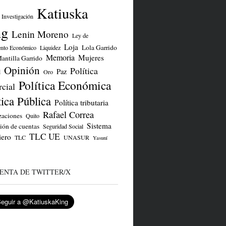
Katiuska
Investigación
ng
Lenin Moreno
Ley de
Loja
Lola Garrido
ento Económico
Liquidez
Memoria
Mujeres
antilla Garrido
Opinión
Política
Paz
d
Oro
Política Económica
cial
tica Pública
Política tributaria
Rafael Correa
zaciones
Quito
Sistema
ión de cuentas
Seguridad Social
TLC UE
iero
TLC
UNASUR
Yasuní
ENTA DE TWITTER/X