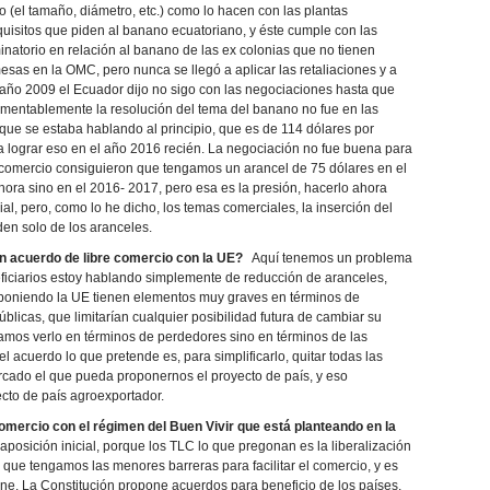
(el tamaño, diámetro, etc.) como lo hacen con las plantas
uisitos que piden al banano ecuatoriano, y éste cumple con las
inatorio en relación al banano de las ex colonias que no tienen
sas en la OMC, pero nunca se llegó a aplicar las retaliaciones y a
l año 2009 el Ecuador dijo no sigo con las negociaciones hasta que
mentablemente la resolución del tema del banano no fue en las
que se estaba hablando al principio, que es de 114 dólares por
va lograr eso en el año 2016 recién. La negociación no fue buena para
e comercio consiguieron que tengamos un arancel de 75 dólares en el
 ahora sino en el 2016- 2017, pero esa es la presión, hacerlo ahora
al, pero, como lo he dicho, los temas comerciales, la inserción del
den solo de los aranceles.
n acuerdo de libre comercio con la UE?
Aquí tenemos un problema
iciarios estoy hablando simplemente de reducción de aranceles,
poniendo la UE tienen elementos muy graves en términos de
úblicas, que limitarían cualquier posibilidad futura de cambiar su
íamos verlo en términos de perdedores sino en términos de las
l acuerdo lo que pretende es, para simplificarlo, quitar todas las
rcado el que pueda proponernos el proyecto de país, y eso
ecto de país agroexportador.
ercio con el régimen del Buen Vivir que está planteando en la
osición inicial, porque los TLC lo que pregonan es la liberalización
que tengamos las menores barreras para facilitar el comercio, y es
ne. La Constitución propone acuerdos para beneficio de los países,