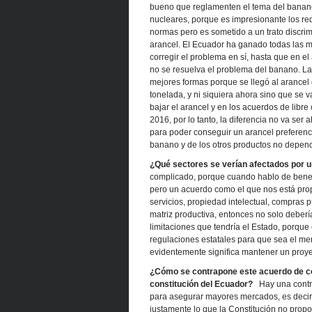
bueno que reglamenten el tema del banano 
nucleares, porque es impresionante los req
normas pero es sometido a un trato discrim
arancel. El Ecuador ha ganado todas las me
corregir el problema en sí, hasta que en e
no se resuelva el problema del banano. La
mejores formas porque se llegó al arancel 
tonelada, y ni siquiera ahora sino que se 
bajar el arancel y en los acuerdos de libr
2016, por lo tanto, la diferencia no va ser
para poder conseguir un arancel preferenci
banano y de los otros productos no depen
¿Qué sectores se verían afectados por u
complicado, porque cuando hablo de benef
pero un acuerdo como el que nos está pro
servicios, propiedad intelectual, compras p
matriz productiva, entonces no solo deber
limitaciones que tendría el Estado, porque e
regulaciones estatales para que sea el me
evidentemente significa mantener un proy
¿Cómo se contrapone este acuerdo de com
constitución del Ecuador?
Hay una contrap
para asegurar mayores mercados, es decir 
justamente lo que la Constitución no propo