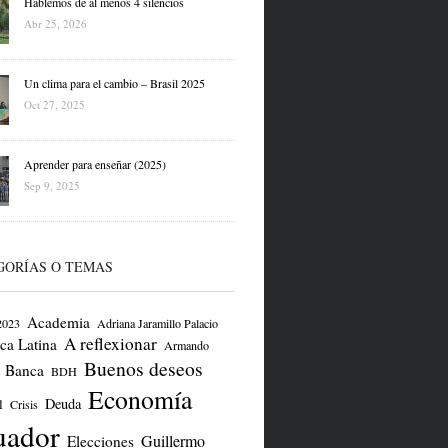
Hablemos de al menos 4 silencios
Abr 25, 2026
Un clima para el cambio – Brasil 2025
Oct 27, 2025
Aprender para enseñar (2025)
Sep 9, 2025
GORÍAS O TEMAS
Academia
2023
Adriana Jaramillo Palacio
A reflexionar
ca Latina
Armando
Buenos deseos
Banca
BDH
Economía
Deuda
l
Crisis
uador
Guillermo
Elecciones