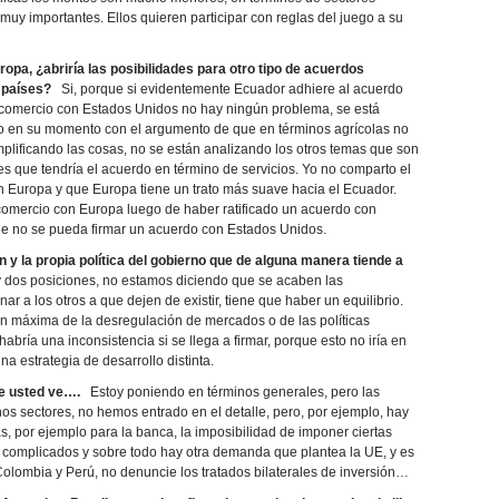
uy importantes. Ellos quieren participar con reglas del juego a su
opa, ¿abriría las posibilidades para otro tipo de acuerdos
 países?
Si, porque si evidentemente Ecuador adhiere al acuerdo
re comercio con Estados Unidos no hay ningún problema, se está
do en su momento con el argumento de que en términos agrícolas no
implificando las cosas, no se están analizando los otros temas que son
s que tendría el acuerdo en término de servicios. Yo no comparto el
 Europa y que Europa tiene un trato más suave hacia el Ecuador.
 comercio con Europa luego de haber ratificado un acuerdo con
que no se pueda firmar un acuerdo con Estados Unidos.
n y la propia política del gobierno que de alguna manera tiende a
dos posiciones, no estamos diciendo que se acaben las
 a los otros a que dejen de existir, tiene que haber un equilibrio.
ón máxima de la desregulación de mercados o de las políticas
habría una inconsistencia si se llega a firmar, porque esto no iría en
una estrategia de desarrollo distinta.
e usted ve….
Estoy poniendo en términos generales, pero las
 sectores, no hemos entrado en el detalle, pero, por ejemplo, hay
cas, por ejemplo para la banca, la imposibilidad de imponer ciertas
complicados y sobre todo hay otra demanda que plantea la UE, y es
Colombia y Perú, no denuncie los tratados bilaterales de inversión…