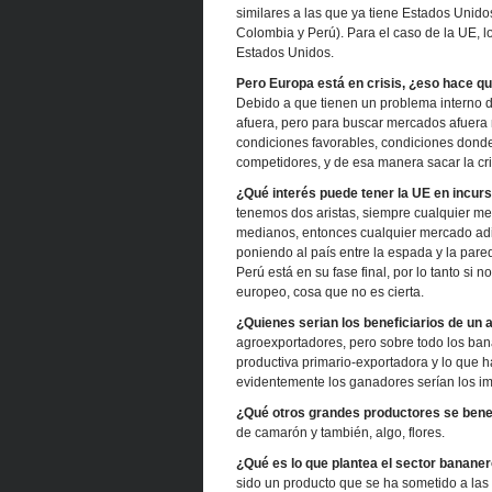
similares a las que ya tiene Estados Unido
Colombia y Perú). Para el caso de la UE, 
Estados Unidos.
Pero Europa está en crisis, ¿eso hace q
Debido a que tienen un problema interno 
afuera, pero para buscar mercados afuera n
condiciones favorables, condiciones dond
competidores, y de esa manera sacar la cri
¿Qué interés puede tener la UE en incu
tenemos dos aristas, siempre cualquier me
medianos, entonces cualquier mercado adic
poniendo al país entre la espada y la pare
Perú está en su fase final, por lo tanto s
europeo, cosa que no es cierta.
¿Quienes serian los beneficiarios de un
agroexportadores, pero sobre todo los ban
productiva primario-exportadora y lo que h
evidentemente los ganadores serían los i
¿Qué otros grandes productores se benef
de camarón y también, algo, flores.
¿Qué es lo que plantea el sector banane
sido un producto que se ha sometido a las 