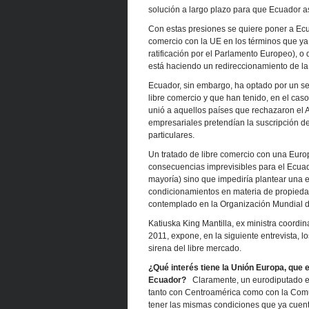
solución a largo plazo para que Ecuador 
Con estas presiones se quiere poner a Ecua
comercio con la UE en los términos que ya
ratificación por el Parlamento Europeo), o
está haciendo un redireccionamiento de la
Ecuador, sin embargo, ha optado por un se
libre comercio y que han tenido, en el cas
unió a aquellos países que rechazaron el 
empresariales pretendían la suscripción d
particulares.
Un tratado de libre comercio con una Europ
consecuencias imprevisibles para el Ecuado
mayoría) sino que impediría plantear una es
condicionamientos en materia de propiedad 
contemplado en la Organización Mundial 
Katiuska King Mantilla, ex ministra coordi
2011, expone, en la siguiente entrevista, l
sirena del libre mercado.
¿Qué interés tiene la Unión Europa, que e
Ecuador?
Claramente, un eurodiputado es
tanto con Centroamérica como con la Comu
tener las mismas condiciones que ya cuen