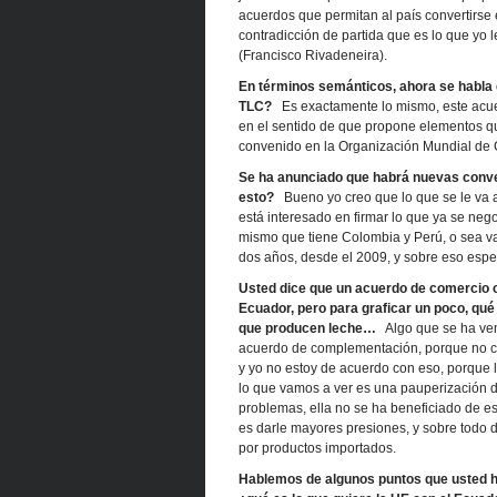
acuerdos que permitan al país convertirse 
contradicción de partida que es lo que yo 
(Francisco Rivadeneira).
En términos semánticos, ahora se habla
TLC?
Es exactamente lo mismo, este acuer
en el sentido de que propone elementos q
convenido en la Organización Mundial de
Se ha anunciado que habrá nuevas conver
esto?
Bueno yo creo que lo que se le va a d
está interesado en firmar lo que ya se nego
mismo que tiene Colombia y Perú, o sea v
dos años, desde el 2009, y sobre eso espe
Usted dice que un acuerdo de comercio co
Ecuador, pero para graficar un poco, qué 
que producen leche…
Algo que se ha ven
acuerdo de complementación, porque no 
y yo no estoy de acuerdo con eso, porque
lo que vamos a ver es una pauperización de
problemas, ella no se ha beneficiado de es
es darle mayores presiones, y sobre todo 
por productos importados.
Hablemos de algunos puntos que usted ha