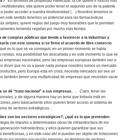
or?
En términos de propiedad intelectual, la UE quiere ir mucho más
multilaterales, ella quiere poder tener el segundo uso de la patente
ara poder acceder a nuestra biodiversidad (…) Nosotros tenemos la
 en este sentido tenemos un potencial para las farmacéuticas
ás simples, quiere reglas del juego muy favorables que le permitan
icamentos teniendo regalías por mucho más tiempo.
 de compras públicas que tiende a favorecer a la industrias y
aría con este sistema si se firma el acuerdo de libre comercio
qué es lo que se va conseguir, en un primer momento se había
s rondas, esa posibilidad fue descartada y en este momento lo que se
a las empresas nacionales, pero las empresas europeas también van a
ores dicen que no va a pasar nada porque nosotros somos un mercado
productos, pero Europa está en crisis, necesita mercados así sea un
s también tienen una multiplicidad de empresas que necesitan sacar
e se dé “trato nacional” a sus empresas.
… Claro, tener las
onales, y, de alguna manera hay un tema que todavía está en
iones, pero básicamente ellos quieren tener acceso al sistema de
 tema de sectores estratégicos…
les son los sectores estratégicos?, ¿qué es lo que pretenden
gia de impulso a determinadas obras de infraestructura de los
 generación hidroeléctrica, y ellos quieren garantizar que sus
beneficiosas, y en este caso ahí si puedan ser objeto de licitaciones
blicas los montos son mucho menores, en términos de sectores