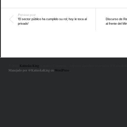
Previous post
'El sector público ha cumplido su rol; hoy le toca al
Discurso de Re
privado'
al frente del Mi
© 2010
Katiuska King
. Creative Commons - Algunos derechos reservados @KatiuskaK
Manejado por @KatiuskaKing en
WordPress
.