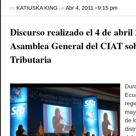
by
on
•
KATIUSKA KING
Abr 4, 2011
9:15 pm
Discurso realizado el 4 de abril
Asamblea General del CIAT sob
Tributaria
Dura
Ecua
regi
mayo
de l
dist